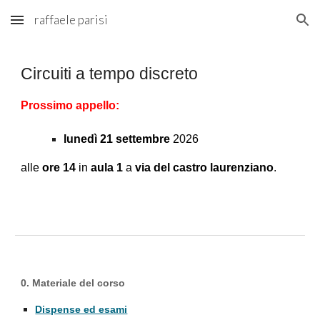
raffaele parisi
Skip to main content
Skip to navigation
Circuiti a tempo discreto
Prossimo appello:
lunedì 21 settembre
2026
alle
ore 14
in
aula 1
a
via del castro laurenziano
.
0. Materiale del corso
Dispense ed esami